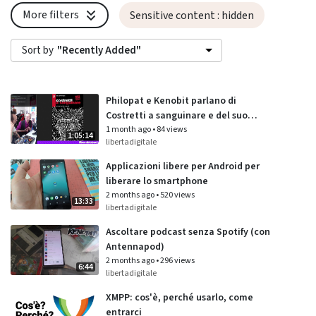
More filters
Sensitive content
: hidden
Sort by
"Recently Added"
Philopat e Kenobit parlano di
Costretti a sanguinare e del suo
audiolibro
1 month ago
•
84 views
1:05:14
libertadigitale
Applicazioni libere per Android per
liberare lo smartphone
2 months ago
•
520 views
13:33
libertadigitale
Ascoltare podcast senza Spotify (con
Antennapod)
2 months ago
•
296 views
6:44
libertadigitale
XMPP: cos'è, perché usarlo, come
entrarci