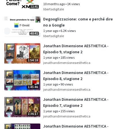
10 months ago
•
1K views
22:45
libertadigitale
Degooglizzazione: come e perché dire
no a Google
1 year ago
•
6.2K views
40:41
libertadigitale
Jonathan Dimensione AESTHETICA -
Episodio 9, stagione 2
1 year ago
•
185 views
1:54:18
jonathandimensioneaesthetica
Jonathan Dimensione AESTHETICA -
Episodio 8, stagione 2
1 year ago
•
90 views
1:45:46
jonathandimensioneaesthetica
Jonathan Dimensione AESTHETICA -
Episodio 7, stagione 2
1 year ago
•
155 views
1:36:17
jonathandimensioneaesthetica
Jonathan Dimensione AESTHETICA -